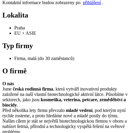
Kontaktní informace budou zobrazeny po
přihlášení
.
Lokalita
Praha
EU + ASIE
Typ firmy
Firma, malá (do 30 zaměstanců)
O firmě
O nás
Jsme
česká rodinná firma
, která vytváří inovativní produkty
založené na naší vlastní biotechnologické aktivní látce. Působíme v
sektorech, jako jsou
kosmetika, veterina, petcare, zemědělství a
biocidy
.
Před několika lety firmu převzalo
mladé vedení
, pod kterým nyní
rychle rosteme, a proto hledáme nové a mladé posily do týmu.
Naším cílem je stát se největší biotechnologickou firmou v oboru a
nabízet šetrná, přírodní a technologicky vyspělá řešení na světové
problémy.