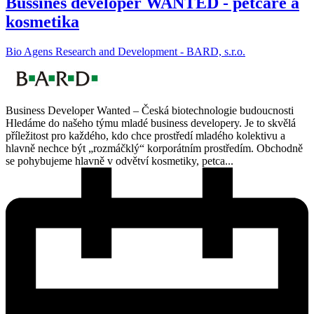
Bussines developer WANTED - petcare a
kosmetika
Bio Agens Research and Development - BARD, s.r.o.
Business Developer Wanted – Česká biotechnologie budoucnosti
Hledáme do našeho týmu mladé business developery. Je to skvělá
příležitost pro každého, kdo chce prostředí mladého kolektivu a
hlavně nechce být „rozmáčklý“ korporátním prostředím. Obchodně
se pohybujeme hlavně v odvětví kosmetiky, petca...