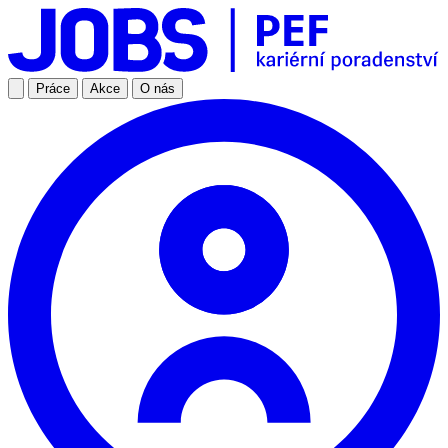
Práce
Akce
O nás