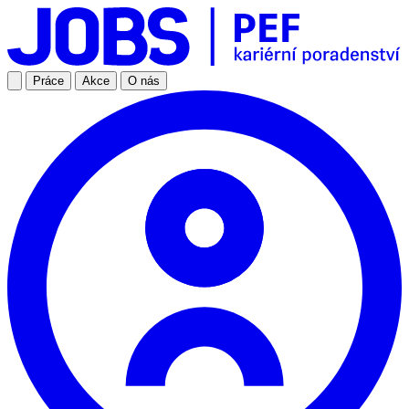
Práce
Akce
O nás