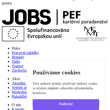
pozice
Práce
Pracovní nabídky
Brigády
Stáže
Trainee
Závěrečné práce
Používáme cookies
Akce
Aktuální akce
Tyto webové stránky používají soubory cookie
Veletrh pracovních příležitostí
za účelem zlepšení celkového uživatelského
Workshop studium pro praxi
komfortu.
Bakalářská praxe
Nezbytné
O nás
Kontakt