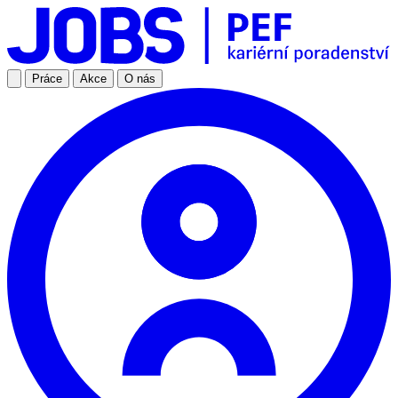
Práce
Akce
O nás