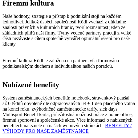
Firemní kultura
Naše hodnoty, strategie a přístup k podnikání stojí na každém
jednotlivci. Jelikož úspěch společnosti Rödl vychází z důkladné
znalosti právních a kulturních hranic, tvoří rozmanitost jeden ze
základních pilířů naší firmy. Týmy vedené partnery pracují z velké
části nezávisle s cílem společně vytvářet optimální řešení pro naše
klienty.
Firemní kultura Rödl je založena na partnerství a formována
podnikatelským duchem a individualitou našich poradců.
Nabízené benefity
Systém zaměstnaneckých benefitů: notebook, stravenkový paušál,
až 6 týdnů dovolené dle odpracovaných let + 1 den placeného volna
na konci roku, zvýhodněné zaměstnanecké tarify, sick days,
Multisport Benefit karta, příležitostná možnost práce z home office,
firemní sportovní a společenské akce. Více informací o nabízených
benefitech naleznete na našich webových stránkách
BENEFITY /
VÝHODY PRO NAŠE ZAMĚSTNANCE