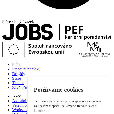
Práce / Plný úvazek
Práce
Pracovní nabídky
Brigády
Stáže
Trainee
Závěrečné práce
Používáme cookies
Akce
Aktuální akce
Tyto webové stránky používají soubory cookie
Veletrh pracovních příležitostí
za účelem zlepšení celkového uživatelského
Workshop studium pro praxi
komfortu.