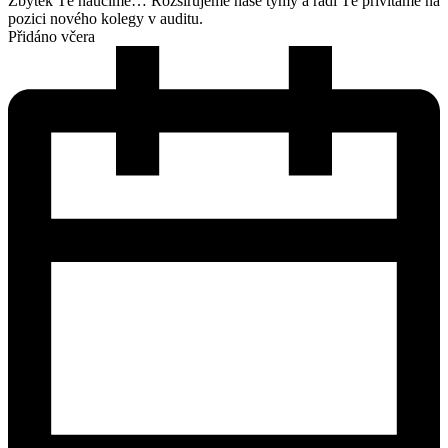
Zbytek Tě naučíme… Rozšiřujeme naše týmy a rádi Tě přivítáme na
pozici nového kolegy v auditu.
Přidáno včera