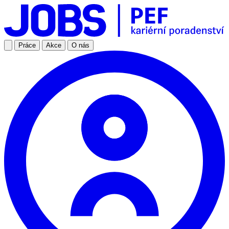
Práce
Akce
O nás