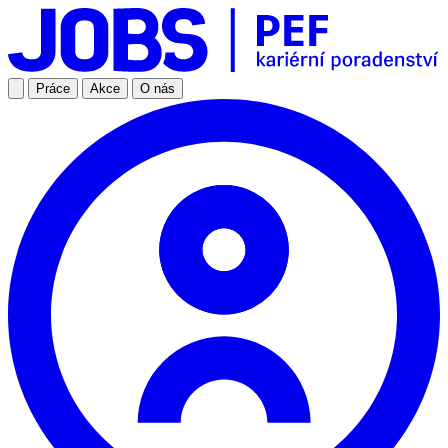
Práce
Akce
O nás