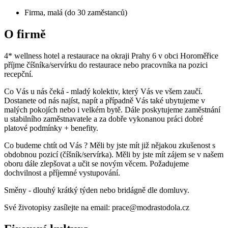
Firma, malá (do 30 zaměstanců)
O firmě
4* wellness hotel a restaurace na okraji Prahy 6 v obci Horoměřice
příjme číšníka/servírku do restaurace nebo pracovníka na pozici
recepční.
Co Vás u nás čeká - mladý kolektiv, který Vás ve všem zaučí.
Dostanete od nás najíst, napít a případně Vás také ubytujeme v
malých pokojích nebo i velkém bytě. Dále poskytujeme zaměstnání
u stabilního zaměstnavatele a za dobře vykonanou práci dobré
platové podmínky + benefity.
Co budeme chtít od Vás ? Měli by jste mít již nějakou zkušenost s
obdobnou pozicí (číšník/servírka). Měli by jste mít zájem se v našem
oboru dále zlepšovat a učit se novým věcem. Požadujeme
dochvilnost a příjemné vystupování.
Směny - dlouhý krátký týden nebo bridágně dle domluvy.
Své životopisy zasílejte na email: prace@modrastodola.cz