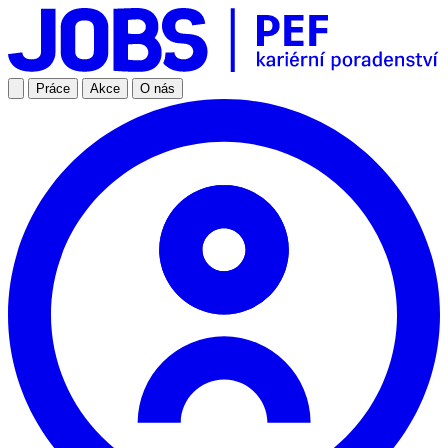
Práce
Akce
O nás