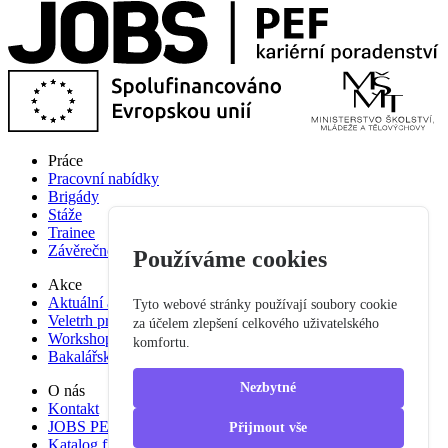
Práce
Pracovní nabídky
Brigády
Stáže
Trainee
Závěrečné práce
Používáme cookies
Akce
Aktuální akce
Tyto webové stránky používají soubory cookie
Veletrh pracovních příležitostí
za účelem zlepšení celkového uživatelského
Workshop studium pro praxi
komfortu.
Bakalářská praxe
Nezbytné
O nás
Kontakt
JOBS PEF
Přijmout vše
Katalog firem