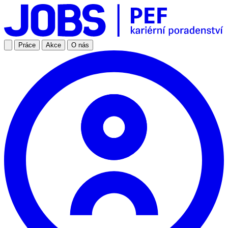
Práce
Akce
O nás