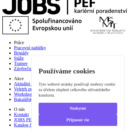
Práce
Pracovní nabídky
Brigády
Stáže
Trainee
Závěrečné práce
Používáme cookies
Akce
Aktuální akce
Tyto webové stránky používají soubory cookie
Veletrh pracovních příležitostí
za účelem zlepšení celkového uživatelského
Workshop studium pro praxi
komfortu.
Bakalářská praxe
Nezbytné
O nás
Kontakt
JOBS PEF
Přijmout vše
Katalog firem