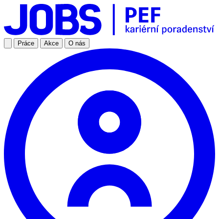
Práce
Akce
O nás