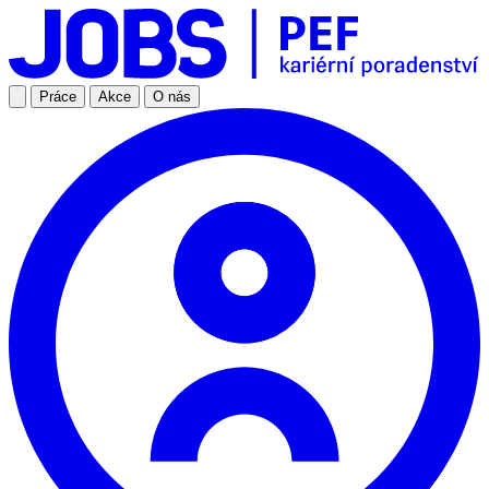
Práce
Akce
O nás