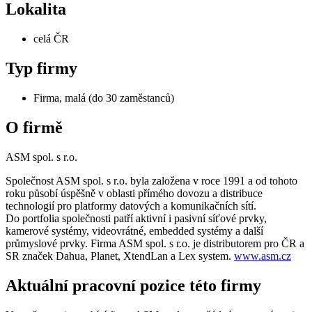
Lokalita
celá ČR
Typ firmy
Firma, malá (do 30 zaměstanců)
O firmě
ASM spol. s r.o.
Společnost ASM spol. s r.o. byla založena v roce 1991 a od tohoto
roku působí úspěšně v oblasti přímého dovozu a distribuce
technologií pro platformy datových a komunikačních sítí.
Do portfolia společnosti patří aktivní i pasivní síťové prvky,
kamerové systémy, videovrátné, embedded systémy a další
průmyslové prvky. Firma ASM spol. s r.o. je distributorem pro ČR a
SR značek Dahua, Planet, XtendLan a Lex system.
www.asm.cz
Aktuální pracovní pozice této firmy