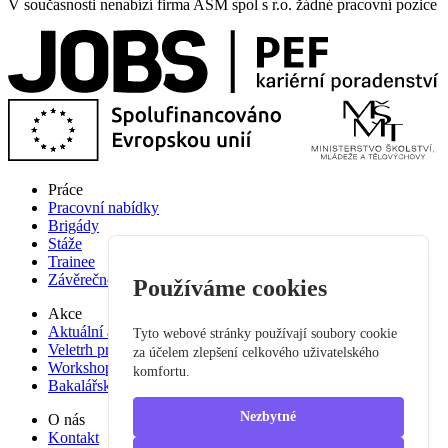
V současnosti nenabízí firma ASM spol s r.o. žádné pracovní pozice
Práce
Pracovní nabídky
Brigády
Stáže
Trainee
Závěrečné práce
Používáme cookies
Akce
Aktuální akce
Tyto webové stránky používají soubory cookie
Veletrh pracovních příležitostí
za účelem zlepšení celkového uživatelského
Workshop studium pro praxi
komfortu.
Bakalářská praxe
Nezbytné
O nás
Kontakt