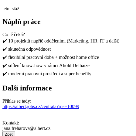
letní stáž
Náplň práce
Co tě čeká?
✔️ 10 projektů napříč odděleními (Marketing, HR, IT a další)
✔️ skutečná odpovědnost
✔️ flexibilní pracovní doba + možnost home office
✔️ sdílení know-how v rámci Ahold Delhaize
✔️ moderní pracovní prostředí a super benefity
Další informace
Přihlas se tady:
https://albert.jobs.cz/centrala?rps=10099
Kontakt:
jana.freharova@albert.cz
Zpět