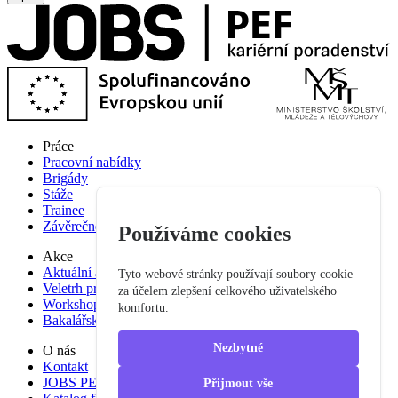
Práce
Pracovní nabídky
Brigády
Stáže
Trainee
Závěrečné práce
Používáme cookies
Akce
Aktuální akce
Tyto webové stránky používají soubory cookie
Veletrh pracovních příležitostí
za účelem zlepšení celkového uživatelského
Workshop studium pro praxi
komfortu.
Bakalářská praxe
Nezbytné
O nás
Kontakt
JOBS PEF
Přijmout vše