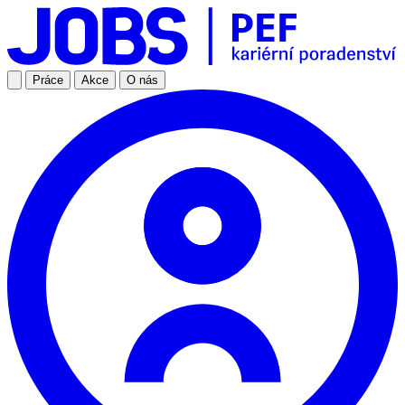
Práce
Akce
O nás