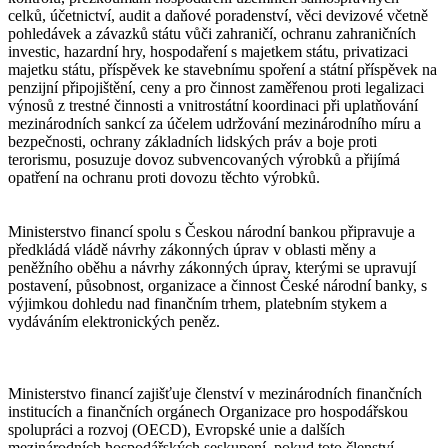
celků, účetnictví, audit a daňové poradenství, věci devizové včetně
pohledávek a závazků státu vůči zahraničí, ochranu zahraničních
investic, hazardní hry, hospodaření s majetkem státu, privatizaci
majetku státu, příspěvek ke stavebnímu spoření a státní příspěvek na
penzijní připojištění, ceny a pro činnost zaměřenou proti legalizaci
výnosů z trestné činnosti a vnitrostátní koordinaci při uplatňování
mezinárodních sankcí za účelem udržování mezinárodního míru a
bezpečnosti, ochrany základních lidských práv a boje proti
terorismu, posuzuje dovoz subvencovaných výrobků a přijímá
opatření na ochranu proti dovozu těchto výrobků.
Ministerstvo financí spolu s Českou národní bankou připravuje a
předkládá vládě návrhy zákonných úprav v oblasti měny a
peněžního oběhu a návrhy zákonných úprav, kterými se upravují
postavení, působnost, organizace a činnost České národní banky, s
výjimkou dohledu nad finančním trhem, platebním stykem a
vydáváním elektronických peněz.
Ministerstvo financí zajišťuje členství v mezinárodních finančních
institucích a finančních orgánech Organizace pro hospodářskou
spolupráci a rozvoj (OECD), Evropské unie a dalších
mezinárodních hospodářských seskupení, pokud toto členství