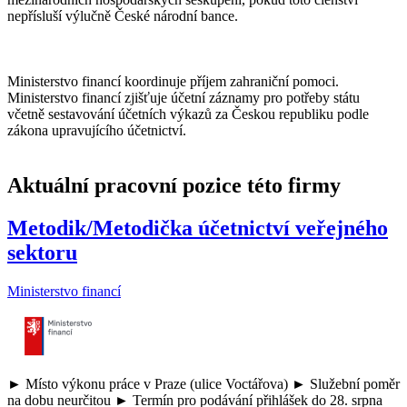
nepřísluší výlučně České národní bance.
Ministerstvo financí koordinuje příjem zahraniční pomoci.
Ministerstvo financí zjišťuje účetní záznamy pro potřeby státu
včetně sestavování účetních výkazů za Českou republiku podle
zákona upravujícího účetnictví.
Aktuální pracovní pozice této firmy
Metodik/Metodička účetnictví veřejného
sektoru
Ministerstvo financí
► Místo výkonu práce v Praze (ulice Voctářova) ► Služební poměr
na dobu neurčitou ► Termín pro podávání přihlášek do 28. srpna