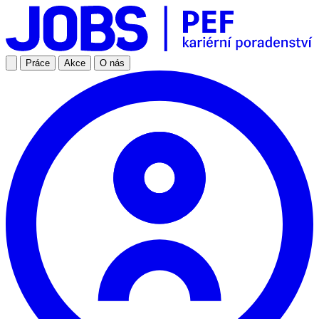
Práce
Akce
O nás