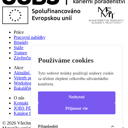
Práce
Pracovní nabídky
Brigády
Stáže
Trainee
Závěrečné práce
Používáme cookies
Akce
Aktuální akce
Tyto webové stránky používají soubory cookie
Veletrh pracovních příležitostí
za účelem zlepšení celkového uživatelského
Workshop studium pro praxi
komfortu.
Bakalářská praxe
Nezbytné
O nás
Kontakt
JOBS PEF
Přijmout vše
Katalog firem
© 2026 Všechna práva vyhrazena
Přizpůsobit