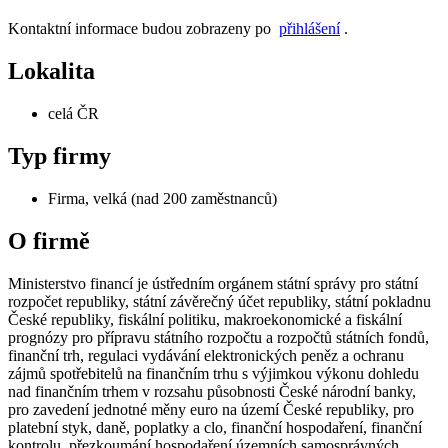
Kontaktní informace budou zobrazeny po
přihlášení
.
Lokalita
celá ČR
Typ firmy
Firma, velká (nad 200 zaměstnanců)
O firmě
Ministerstvo financí je ústředním orgánem státní správy pro státní
rozpočet republiky, státní závěrečný účet republiky, státní pokladnu
České republiky, fiskální politiku, makroekonomické a fiskální
prognózy pro přípravu státního rozpočtu a rozpočtů státních fondů,
finanční trh, regulaci vydávání elektronických peněz a ochranu
zájmů spotřebitelů na finančním trhu s výjimkou výkonu dohledu
nad finančním trhem v rozsahu působnosti České národní banky,
pro zavedení jednotné měny euro na území České republiky, pro
platební styk, daně, poplatky a clo, finanční hospodaření, finanční
kontrolu, přezkoumání hospodaření územních samosprávných