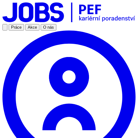
Práce
Akce
O nás