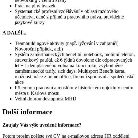
networking v centru Prahy
Práci na plný úvazek
Systematické profesní vzdělávání v oblasti mzdového
účetnictví, daně z příjmů a pracovního práva, pravidelné
jazykové kurzy
A DALŠÍ...
Teambuildingové aktivity (např. lyžování v zahraničí,
Novoroční přípitek, atd.)
Systém zaměstnaneckých benefitů: notebook, mobilní telefon,
stravenkový paušál, až 6 týdnů dovolené dle odpracovaných
let + 1 den placeného volna na konci roku, zvýhodněné
zaměstnanecké tarify, sick days, Multisport Benefit karta,
možnost práce z home office, firemní sportovní a společenské
akce
Příjemnou pracovní atmosféru v historickém objektu v centru
města u Karlova mostu
Velmi dobrou dostupnost MHD
Další informace
Zaujaly Vás výše uvedené informace?
Potom prosím pošlete své CV na e-mailovou adresu HR oddělení