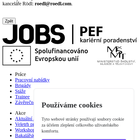
kanceláře Rödl:
roedl@roedl.com
.
Zpět
Práce
Pracovní nabídky
Brigády
Stáže
Trainee
Závěrečné práce
Používáme cookies
Akce
Aktuální akce
Tyto webové stránky používají soubory cookie
Veletrh pracovních příležitostí
za účelem zlepšení celkového uživatelského
Workshop studium pro praxi
komfortu.
Bakalářská praxe