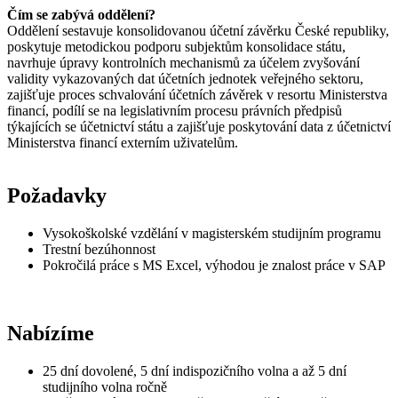
Čím se zabývá oddělení?
Oddělení sestavuje konsolidovanou účetní závěrku České republiky,
poskytuje metodickou podporu subjektům konsolidace státu,
navrhuje úpravy kontrolních mechanismů za účelem zvyšování
validity vykazovaných dat účetních jednotek veřejného sektoru,
zajišťuje proces schvalování účetních závěrek v resortu Ministerstva
financí, podílí se na legislativním procesu právních předpisů
týkajících se účetnictví státu a zajišťuje poskytování data z účetnictví
Ministerstva financí externím uživatelům.
Požadavky
Vysokoškolské vzdělání v magisterském studijním programu
Trestní bezúhonnost
Pokročilá práce s MS Excel, výhodou je znalost práce v SAP
Nabízíme
25 dní dovolené, 5 dní indispozičního volna a až 5 dní
studijního volna ročně