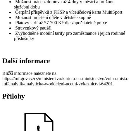
Možnost práce z domova až 4 dny v měsíci a pružnou
služební dobu
Čerpání příspěvků z FKSP a víceúčelová karta MultiSport
Možnost umístění dítěte v dětské skupině
Platový tarif až 57 700 Kč dle započitatelné praxe
Stravenkový paušál
Zvýhodněné mobilní tarify pro zaměstnance i jejich rodinné
příslušníky
Další informace
Bližší informace naleznete na
https://mf.gov.cz/cs/ministerstvo/kariera-na-ministerstvu/volna-mista-
mf/analytik-analyticka-v-oddeleni-ucetni-vykaznictvi-64201.
Přílohy