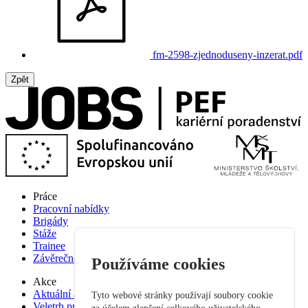
fm-2598-zjednoduseny-inzerat.pdf
Zpět
Práce
Pracovní nabídky
Brigády
Stáže
Trainee
Závěrečné práce
Používáme cookies
Akce
Aktuální akce
Tyto webové stránky používají soubory cookie
Veletrh pracovních příležitostí