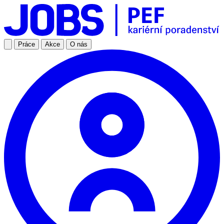
Práce
Akce
O nás