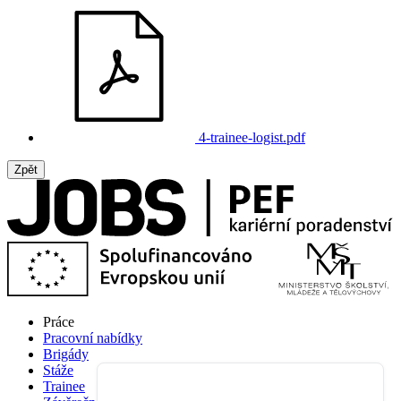
4-trainee-logist.pdf
Zpět
Práce
Pracovní nabídky
Brigády
Stáže
Trainee