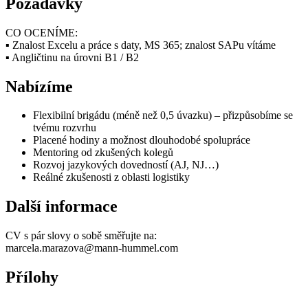
Požadavky
CO OCENÍME:
▪ Znalost Excelu a práce s daty, MS 365; znalost SAPu vítáme
▪ Angličtinu na úrovni B1 / B2
Nabízíme
Flexibilní brigádu (méně než 0,5 úvazku) – přizpůsobíme se
tvému rozvrhu
Placené hodiny a možnost dlouhodobé spolupráce
Mentoring od zkušených kolegů
Rozvoj jazykových dovedností (AJ, NJ…)
Reálné zkušenosti z oblasti logistiky
Další informace
CV s pár slovy o sobě směřujte na:
marcela.marazova@mann-hummel.com
Přílohy