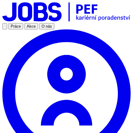
Práce
Akce
O nás