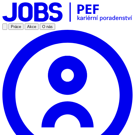
Práce
Akce
O nás