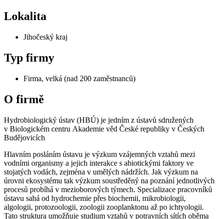
Lokalita
Jihočeský kraj
Typ firmy
Firma, velká (nad 200 zaměstnanců)
O firmě
Hydrobiologický ústav (HBÚ) je jedním z ústavů sdružených
v Biologickém centru Akademie věd České republiky v Českých
Budějovicích
Hlavním posláním ústavu je výzkum vzájemných vztahů mezi
vodními organismy a jejich interakce s abiotickými faktory ve
stojatých vodách, zejména v umělých nádržích. Jak výzkum na
úrovni ekosystému tak výzkum soustředěný na poznání jednotlivých
procesů probíhá v mezioborových týmech. Specializace pracovníků
ústavu sahá od hydrochemie přes biochemii, mikrobiologii,
algologii, protozoologii, zoologii zooplanktonu až po ichtyologii.
Tato struktura umožňuje studium vztahů v potravních sítích oběma