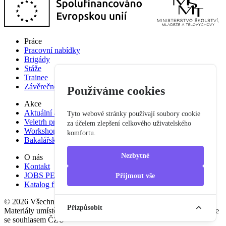
Práce
Pracovní nabídky
Brigády
Stáže
Trainee
Závěrečné práce
Používáme cookies
Akce
Aktuální akce
Tyto webové stránky používají soubory cookie
Veletrh pracovních příležitostí
za účelem zlepšení celkového uživatelského
Workshop studium pro praxi
komfortu.
Bakalářská praxe
Nezbytné
O nás
Kontakt
JOBS PEF
Přijmout vše
Katalog firem
© 2026 Všechna práva vyhrazena
Přizpůsobit
Materiály umístěné na tomto serveru mohou být publikovány pouze
se souhlasem ČZU