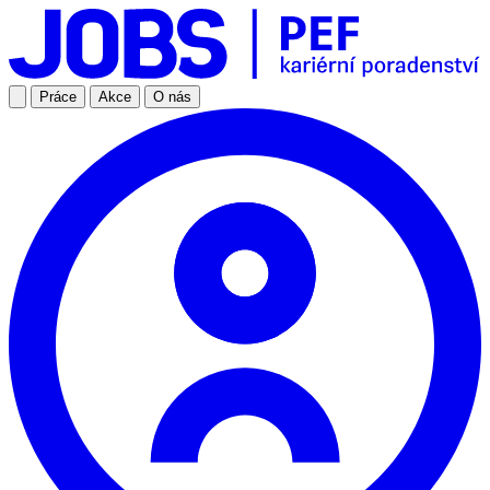
Práce
Akce
O nás