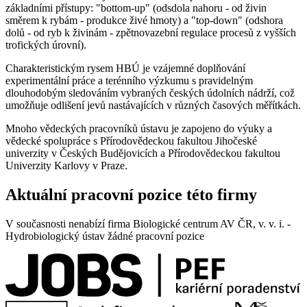
základními přístupy: "bottom-up" (odsdola nahoru - od živin
směrem k rybám - produkce živé hmoty) a "top-down" (odshora
dolů - od ryb k živinám - zpětnovazební regulace procesů z vyšších
trofických úrovní).
Charakteristickým rysem HBÚ je vzájemné doplňování
experimentální práce a terénního výzkumu s pravidelným
dlouhodobým sledováním vybraných českých údolních nádrží, což
umožňuje odlišení jevů nastávajících v různých časových měřítkách.
Mnoho vědeckých pracovníků ústavu je zapojeno do výuky a
vědecké spolupráce s Přírodovědeckou fakultou Jihočeské
univerzity v Českých Budějovicích a Přírodovědeckou fakultou
Univerzity Karlovy v Praze.
Aktuální pracovní pozice této firmy
V současnosti nenabízí firma Biologické centrum AV ČR, v. v. i. -
Hydrobiologický ústav žádné pracovní pozice