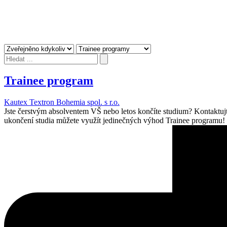
Trainee program
Kautex Textron Bohemia spol. s r.o.
Jste čerstvým absolventem VŠ nebo letos končíte studium? Kontaktujt
ukončení studia můžete využít jedinečných výhod Trainee programu! !!