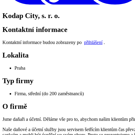
Kodap City, s. r. o.
Kontaktní informace
Kontaktní informace budou zobrazeny po
přihlášení
.
Lokalita
Praha
Typ firmy
Firma, střední (do 200 zaměstnanců)
O firmě
Jsme daňaři a účetní. Děláme vše pro to, abychom našim klientům přin
Naše daňové a účetní služby jsou servisem šetřícím klientům čas převzet
sankcím a mohli být úspěšní ve svém oboru. Proto se prezentujeme a