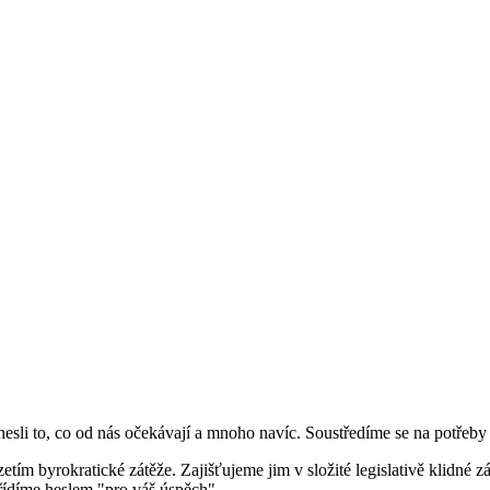
esli to, co od nás očekávají a mnoho navíc. Soustředíme se na potřeby 
ím byrokratické zátěže. Zajišťujeme jim v složité legislativě klidné záz
 řídíme heslem "pro váš úspěch".