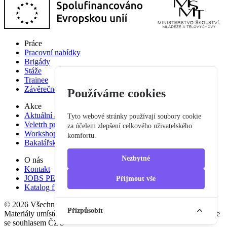
Práce
Pracovní nabídky
Brigády
Stáže
Trainee
Závěrečné práce
Používáme cookies
Akce
Aktuální akce
Tyto webové stránky používají soubory cookie
Veletrh pracovních příležitostí
za účelem zlepšení celkového uživatelského
Workshop studium pro praxi
komfortu.
Bakalářská praxe
Nezbytné
O nás
Kontakt
JOBS PEF
Přijmout vše
Katalog firem
© 2026 Všechna práva vyhrazena
Přizpůsobit
Materiály umístěné na tomto serveru mohou být publikovány pouze
se souhlasem ČZU