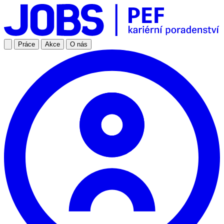
Práce
Akce
O nás