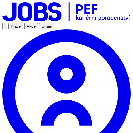
Práce
Akce
O nás