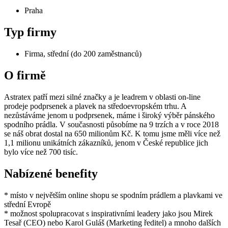
Praha
Typ firmy
Firma, střední (do 200 zaměstnanců)
O firmě
Astratex patří mezi silné značky a je leadrem v oblasti on-line
prodeje podprsenek a plavek na středoevropském trhu. A
nezůstáváme jenom u podprsenek, máme i široký výběr pánského
spodního prádla. V současnosti působíme na 9 trzích a v roce 2018
se náš obrat dostal na 650 milionům Kč. K tomu jsme měli více než
1,1 milionu unikátních zákazníků, jenom v České republice jich
bylo více než 700 tisíc.
Nabízené benefity
* místo v největším online shopu se spodním prádlem a plavkami ve
střední Evropě
* možnost spolupracovat s inspirativními leadery jako jsou Mirek
Tesař (CEO) nebo Karol Guláš (Marketing ředitel) a mnoho dalších