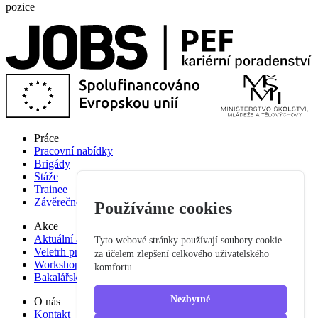
pozice
Práce
Pracovní nabídky
Brigády
Stáže
Trainee
Závěrečné práce
Používáme cookies
Akce
Aktuální akce
Tyto webové stránky používají soubory cookie
Veletrh pracovních příležitostí
za účelem zlepšení celkového uživatelského
Workshop studium pro praxi
komfortu.
Bakalářská praxe
Nezbytné
O nás
Kontakt