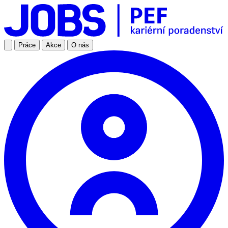
Práce
Akce
O nás