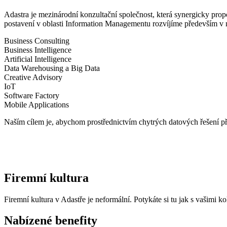
Adastra je mezinárodní konzultační společnost
, která synergicky pro
postavení v oblasti Information Managementu rozvíjíme především v 
Business Consulting
Business Intelligence
Artificial Intelligence
Data Warehousing a Big Data
Creative Advisory
IoT
Software Factory
Mobile Applications
Naším cílem je, abychom prostřednictvím chytrých datových řešení př
Firemní kultura
Firemní kultura v Adastře je
neformální
. Potykáte si tu jak s vašimi k
Nabízené benefity