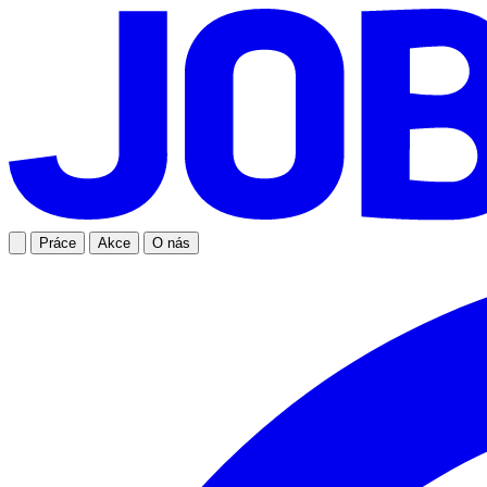
Práce
Akce
O nás