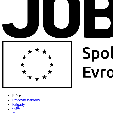
Práce
Pracovní nabídky
Brigády
Stáže