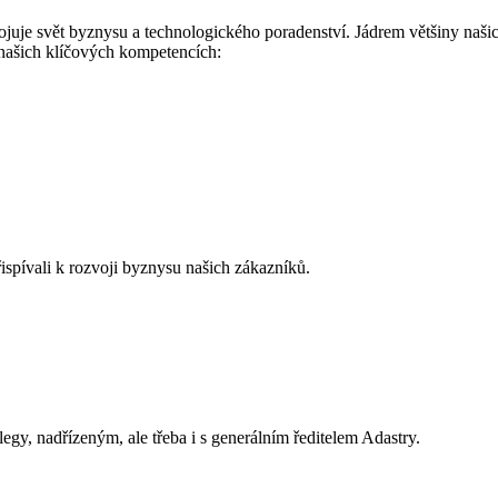
pojuje svět byznysu a technologického poradenství. Jádrem většiny naši
našich klíčových kompetencích:
ispívali k rozvoji byznysu našich zákazníků.
olegy, nadřízeným, ale třeba i s generálním ředitelem Adastry.