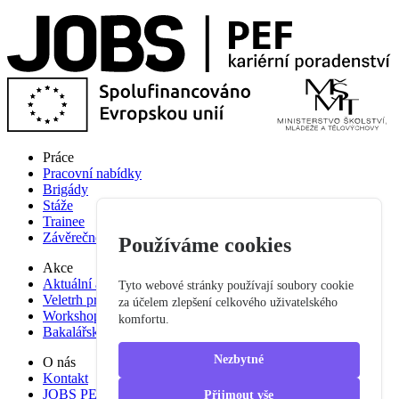
Práce
Pracovní nabídky
Brigády
Stáže
Trainee
Závěrečné práce
Používáme cookies
Akce
Aktuální akce
Tyto webové stránky používají soubory cookie
Veletrh pracovních příležitostí
za účelem zlepšení celkového uživatelského
Workshop studium pro praxi
komfortu.
Bakalářská praxe
Nezbytné
O nás
Kontakt
JOBS PEF
Přijmout vše