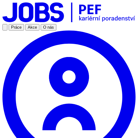
Práce
Akce
O nás