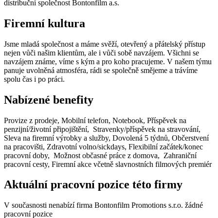
distribuční společnost Bontonfilm a.s.
Firemní kultura
Jsme mladá společnost a máme svěží, otevřený a přátelský přístup
nejen vůči našim klientům, ale i vůči sobě navzájem. Všichni se
navzájem známe, víme s kým a pro koho pracujeme. V našem týmu
panuje uvolněná atmosféra, rádi se společně smějeme a trávíme
spolu čas i po práci.
Nabízené benefity
Provize z prodeje, Mobilní telefon, Notebook, Příspěvek na
penzijní/životní připojištění, Stravenky/příspěvek na stravování,
Sleva na firemní výrobky a služby, Dovolená 5 týdnů, Občerstvení
na pracovišti, Zdravotní volno/sickdays, Flexibilní začátek/konec
pracovní doby, Možnost občasné práce z domova, Zahraniční
pracovní cesty, Firemní akce včetně slavnostních filmových premiér
Aktuální pracovní pozice této firmy
V současnosti nenabízí firma Bontonfilm Promotions s.r.o. žádné
pracovní pozice