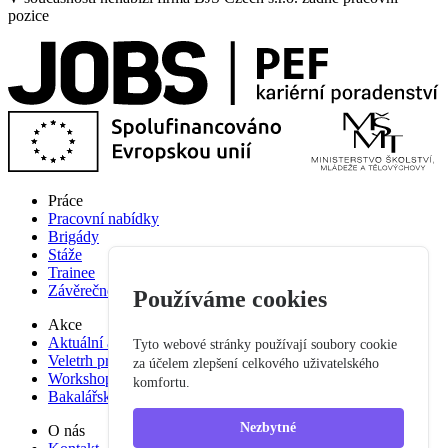
pozice
Práce
Pracovní nabídky
Brigády
Stáže
Trainee
Závěrečné práce
Používáme cookies
Akce
Aktuální akce
Tyto webové stránky používají soubory cookie
Veletrh pracovních příležitostí
za účelem zlepšení celkového uživatelského
Workshop studium pro praxi
komfortu.
Bakalářská praxe
Nezbytné
O nás