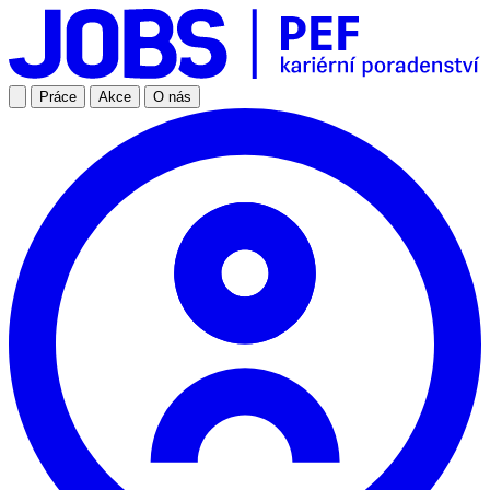
Práce
Akce
O nás