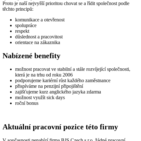
Proto je naší nejvyšší prioritou chovat se a řídit společnost podle
těchto principů:
komunikace a otevřenost
spolupráce
respekt
důslednost a pracovitost
orientace na zákaznika
Nabízené benefity
možnost pracovat ve stabilní a stále rozvíjející společnosti,
která je na trhu od roku 2006
podporujeme kariérní růst každého zaměstnance
přispíváme na penzijní připojištění
zajišťujeme kurz anglického jazyka zdarma
možnost využít sick days
roční bonus
Aktuální pracovní pozice této firmy
V současnosti nenabízí firma BJS Czech s.r.o. žádné pracovní