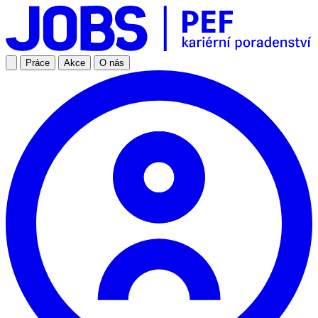
Práce
Akce
O nás