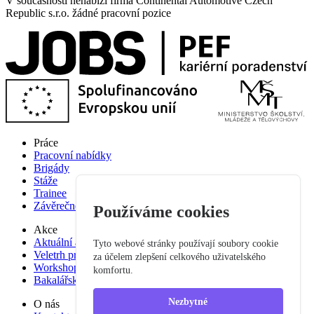
V současnosti nenabízí firma Continental Automotive Czech
Republic s.r.o. žádné pracovní pozice
Práce
Pracovní nabídky
Brigády
Stáže
Trainee
Závěrečné práce
Používáme cookies
Akce
Aktuální akce
Tyto webové stránky používají soubory cookie
Veletrh pracovních příležitostí
za účelem zlepšení celkového uživatelského
Workshop studium pro praxi
komfortu.
Bakalářská praxe
Nezbytné
O nás