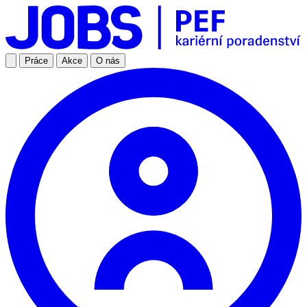
Práce
Akce
O nás