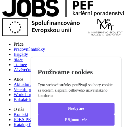
Práce
Pracovní nabídky
Brigády
Stáže
Trainee
Závěrečné práce
Používáme cookies
Akce
Aktuální akce
Tyto webové stránky používají soubory cookie
Veletrh pracovních příležitostí
za účelem zlepšení celkového uživatelského
Workshop studium pro praxi
komfortu.
Bakalářská praxe
Nezbytné
O nás
Kontakt
JOBS PEF
Přijmout vše
Katalog firem