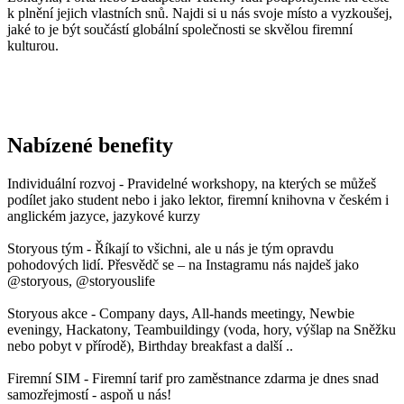
k plnění jejich vlastních snů. Najdi si u nás svoje místo a vyzkoušej,
jaké to je být součástí globální společnosti se skvělou firemní
kulturou.
Nabízené benefity
Individuální rozvoj - Pravidelné workshopy, na kterých se můžeš
podílet jako student nebo i jako lektor, firemní knihovna v českém i
anglickém jazyce, jazykové kurzy
Storyous tým - Říkají to všichni, ale u nás je tým opravdu
pohodových lidí. Přesvědč se – na Instagramu nás najdeš jako
@storyous, @storyouslife
Storyous akce - Company days, All-hands meetingy, Newbie
eveningy, Hackatony, Teambuildingy (voda, hory, výšlap na Sněžku
nebo pobyt v přírodě), Birthday breakfast a další ..
Firemní SIM - Firemní tarif pro zaměstnance zdarma je dnes snad
samozřejmostí - aspoň u nás!