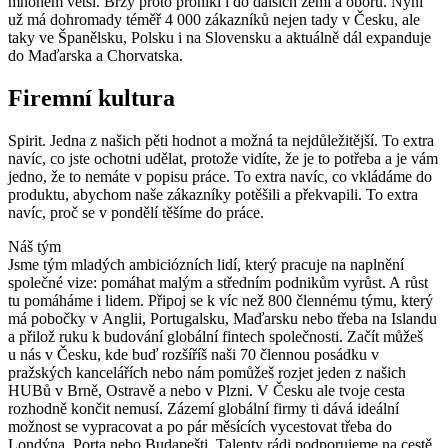
mnohem větší. Brzy proto pronikl i do dalších zemí a oborů. Nyní
už má dohromady téměř 4 000 zákazníků nejen tady v Česku, ale
taky ve Španělsku, Polsku i na Slovensku a aktuálně dál expanduje
do Maďarska a Chorvatska.
Firemní kultura
Spirit. Jedna z našich pěti hodnot a možná ta nejdůležitější. To extra
navíc, co jste ochotni udělat, protože vidíte, že je to potřeba a je vám
jedno, že to nemáte v popisu práce. To extra navíc, co vkládáme do
produktu, abychom naše zákazníky potěšili a překvapili. To extra
navíc, proč se v pondělí těšíme do práce.
Náš tým
Jsme tým mladých ambiciózních lidí, který pracuje na naplnění
společné vize: pomáhat malým a středním podnikům vyrůst. A růst
tu pomáháme i lidem. Připoj se k víc než 800 člennému týmu, který
má pobočky v Anglii, Portugalsku, Maďarsku nebo třeba na Islandu
a přilož ruku k budování globální fintech společnosti. Začít můžeš
u nás v Česku, kde buď rozšíříš naši 70 člennou posádku v
pražských kancelářích nebo nám pomůžeš rozjet jeden z našich
HUBů v Brně, Ostravě a nebo v Plzni. V Česku ale tvoje cesta
rozhodně končit nemusí. Zázemí globální firmy ti dává ideální
možnost se vypracovat a po pár měsících vycestovat třeba do
Londýna, Porta nebo Budapešti. Talenty rádi podporujeme na cestě