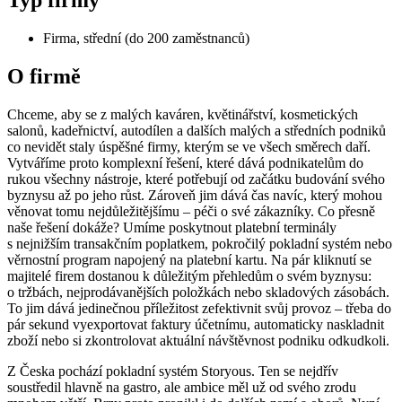
Typ firmy
Firma, střední (do 200 zaměstnanců)
O firmě
Chceme, aby se z malých kaváren, květinářství, kosmetických
salonů, kadeřnictví, autodílen a dalších malých a středních podniků
co nevidět staly úspěšné firmy, kterým se ve všech směrech daří.
Vytváříme proto komplexní řešení, které dává podnikatelům do
rukou všechny nástroje, které potřebují od začátku budování svého
byznysu až po jeho růst. Zároveň jim dává čas navíc, který mohou
věnovat tomu nejdůležitějšímu – péči o své zákazníky. Co přesně
naše řešení dokáže? Umíme poskytnout platební terminály
s nejnižším transakčním poplatkem, pokročilý pokladní systém nebo
věrnostní program napojený na platební kartu. Na pár kliknutí se
majitelé firem dostanou k důležitým přehledům o svém byznysu:
o tržbách, nejprodávanějších položkách nebo skladových zásobách.
To jim dává jedinečnou příležitost zefektivnit svůj provoz – třeba do
pár sekund vyexportovat faktury účetnímu, automaticky naskladnit
zboží nebo si zkontrolovat aktuální návštěvnost podniku odkudkoli.
Z Česka pochází pokladní systém Storyous. Ten se nejdřív
soustředil hlavně na gastro, ale ambice měl už od svého zrodu