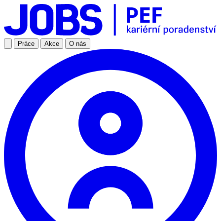
Práce
Akce
O nás