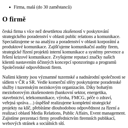
Firma, malá (do 30 zaměstanců)
O firmě
česká firma s více než desetiletou zkušeností v poskytování
strategického poradenství v oblasti public relations a komunikace.
Specializujeme se na analýzu a poradenství v oblasti korporátní a
produktové komunikace. Zajišťujeme komunikační audity firem,
strategické řízení projektů interní komunikace a systémy prevence a
řešení krizové komunikace. Zvyšujeme reputaci značky našich
klientů nastavením účinných koncepcí sponzoringu a programů
Společenské odpovědnosti firem.
Našimi klienty jsou významné tuzemské a nadnárodní společnosti se
sídlem v ČR a SR. Vedle komerční sféry poskytujeme poradenské
služby i tuzemským neziskovým organizacím. Díky bohatým
mezioborovým zkušenostem (bankovní sektor, energetika,
stavebnictví, telekomunikace, výroba, FMCG, péče o zdraví,
veřejná správa…) úspěšně realizujeme kompletní strategické
projekty na klíč, přebíráme dlouhodobou odpovědnost za řízení a
realizaci oblastí Media Relations, Public Affairs, Event management.
Zajistíme prezentaci firmy prostřednictvím firemních publikací,
webových stránek a sociálních sítí.