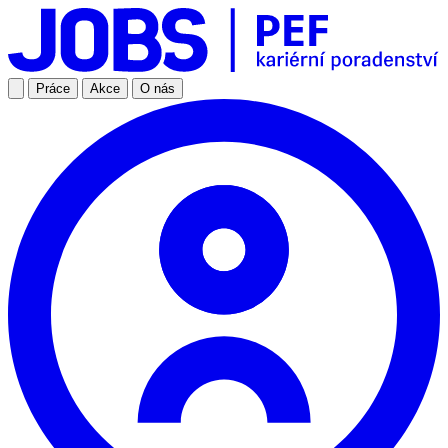
Práce
Akce
O nás