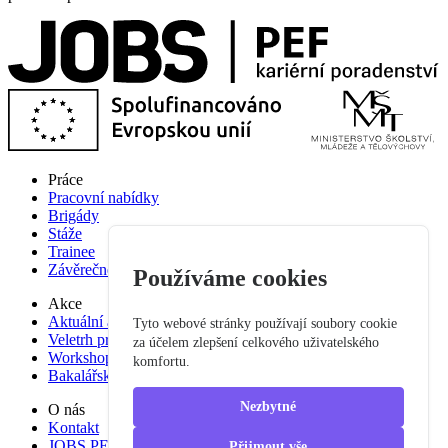
Práce
Pracovní nabídky
Brigády
Stáže
Trainee
Závěrečné práce
Používáme cookies
Akce
Aktuální akce
Tyto webové stránky používají soubory cookie
Veletrh pracovních příležitostí
za účelem zlepšení celkového uživatelského
Workshop studium pro praxi
komfortu.
Bakalářská praxe
Nezbytné
O nás
Kontakt
JOBS PEF
Přijmout vše