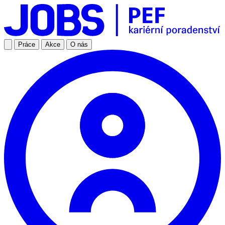
Práce
Akce
O nás