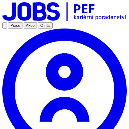
Práce
Akce
O nás