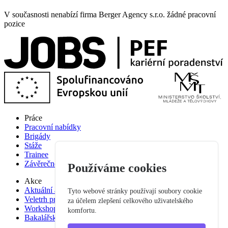
V současnosti nenabízí firma Berger Agency s.r.o. žádné pracovní
pozice
Práce
Pracovní nabídky
Brigády
Stáže
Trainee
Závěrečné práce
Používáme cookies
Akce
Aktuální akce
Tyto webové stránky používají soubory cookie
Veletrh pracovních příležitostí
za účelem zlepšení celkového uživatelského
Workshop studium pro praxi
komfortu.
Bakalářská praxe