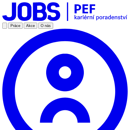
Práce
Akce
O nás