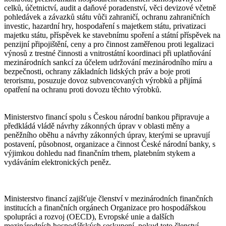
celků, účetnictví, audit a daňové poradenství, věci devizové včetně
pohledávek a závazků státu vůči zahraničí, ochranu zahraničních
investic, hazardní hry, hospodaření s majetkem státu, privatizaci
majetku státu, příspěvek ke stavebnímu spoření a státní příspěvek na
penzijní připojištění, ceny a pro činnost zaměřenou proti legalizaci
výnosů z trestné činnosti a vnitrostátní koordinaci při uplatňování
mezinárodních sankcí za účelem udržování mezinárodního míru a
bezpečnosti, ochrany základních lidských práv a boje proti
terorismu, posuzuje dovoz subvencovaných výrobků a přijímá
opatření na ochranu proti dovozu těchto výrobků.
Ministerstvo financí spolu s Českou národní bankou připravuje a
předkládá vládě návrhy zákonných úprav v oblasti měny a
peněžního oběhu a návrhy zákonných úprav, kterými se upravují
postavení, působnost, organizace a činnost České národní banky, s
výjimkou dohledu nad finančním trhem, platebním stykem a
vydáváním elektronických peněz.
Ministerstvo financí zajišťuje členství v mezinárodních finančních
institucích a finančních orgánech Organizace pro hospodářskou
spolupráci a rozvoj (OECD), Evropské unie a dalších
mezinárodních hospodářských seskupení, pokud toto členství