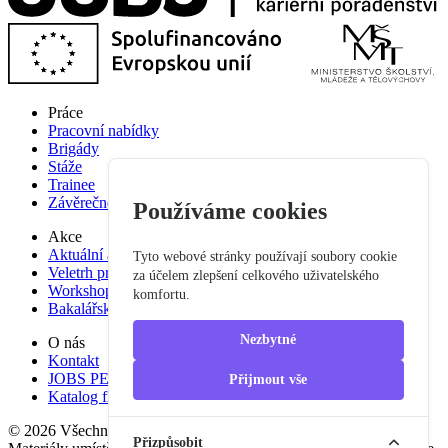
Práce
Pracovní nabídky
Brigády
Stáže
Trainee
Závěrečné práce
Používáme cookies
Akce
Aktuální akce
Tyto webové stránky používají soubory cookie
Veletrh pracovních příležitostí
za účelem zlepšení celkového uživatelského
Workshop studium pro praxi
komfortu.
Bakalářská praxe
Nezbytné
O nás
Kontakt
JOBS PEF
Přijmout vše
Katalog firem
© 2026 Všechna práva vyhrazena
Přizpůsobit