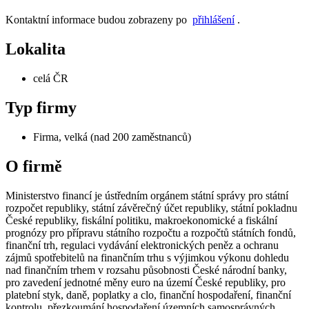
Kontaktní informace budou zobrazeny po
přihlášení
.
Lokalita
celá ČR
Typ firmy
Firma, velká (nad 200 zaměstnanců)
O firmě
Ministerstvo financí je ústředním orgánem státní správy pro státní
rozpočet republiky, státní závěrečný účet republiky, státní pokladnu
České republiky, fiskální politiku, makroekonomické a fiskální
prognózy pro přípravu státního rozpočtu a rozpočtů státních fondů,
finanční trh, regulaci vydávání elektronických peněz a ochranu
zájmů spotřebitelů na finančním trhu s výjimkou výkonu dohledu
nad finančním trhem v rozsahu působnosti České národní banky,
pro zavedení jednotné měny euro na území České republiky, pro
platební styk, daně, poplatky a clo, finanční hospodaření, finanční
kontrolu, přezkoumání hospodaření územních samosprávných