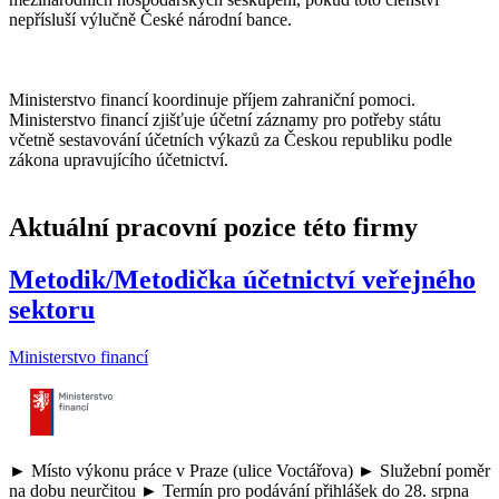
nepřísluší výlučně České národní bance.
Ministerstvo financí koordinuje příjem zahraniční pomoci.
Ministerstvo financí zjišťuje účetní záznamy pro potřeby státu
včetně sestavování účetních výkazů za Českou republiku podle
zákona upravujícího účetnictví.
Aktuální pracovní pozice této firmy
Metodik/Metodička účetnictví veřejného
sektoru
Ministerstvo financí
► Místo výkonu práce v Praze (ulice Voctářova) ► Služební poměr
na dobu neurčitou ► Termín pro podávání přihlášek do 28. srpna