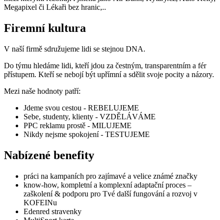
Megapixel či Lékaři bez hranic,..
Firemní kultura
V naší firmě sdružujeme lidi se stejnou DNA.
Do týmu hledáme lidi, kteří jdou za čestným, transparentním a fér
přístupem. Kteří se nebojí být upřímní a sdělit svoje pocity a názory.
Mezi naše hodnoty patří:
Jdeme svou cestou -
REBELUJEME
Sebe, studenty, klienty -
VZDĚLÁVÁME
PPC reklamu prostě -
MILUJEME
Nikdy nejsme spokojení -
TESTUJEME
Nabízené benefity
práci na kampaních pro zajímavé a velice známé značky
know-how, kompletní a komplexní
adaptační proces
–
zaškolení & podporu pro Tvé další fungování a
rozvoj v
KOFEINu
Edenred
stravenky