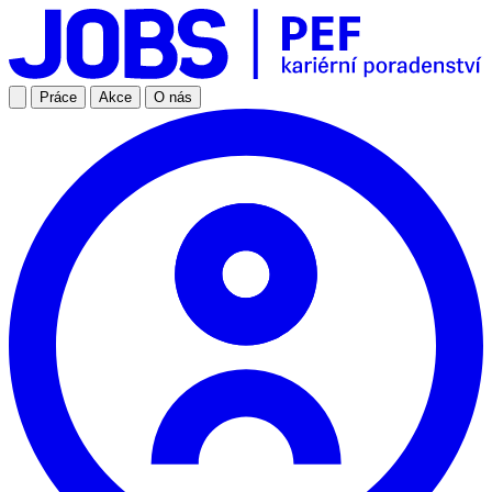
Práce
Akce
O nás