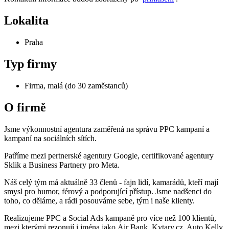
Lokalita
Praha
Typ firmy
Firma, malá (do 30 zaměstanců)
O firmě
Jsme výkonnostní agentura zaměřená na správu PPC kampaní a
kampaní na sociálních sítích.
Patříme mezi pertnerské agentury Google, certifikované agentury
Sklik a Business Partnery pro Meta.
Náš celý tým má aktuálně 33 členů - fajn lidí, kamarádů, kteří mají
smysl pro humor, férový a podporující přístup. Jsme nadšenci do
toho, co děláme, a rádi posouváme sebe, tým i naše klienty.
Realizujeme PPC a Social Ads kampaně pro více než 100 klientů,
mezi kterými rezonují i jména jako Air Bank, Kytary.cz, Auto Kelly,