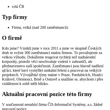
celá ČR
Typ firmy
Firma, velká (nad 200 zaměstnanců)
O firmě
Kdo jsme? Vznikli jsme v roce 2011 a jsme ve skupině Českých
drah se svými 300 zaměstnanci malou firmou. To považujeme za
velkou výhodu. Dokážeme reagovat rychleji než nadnárodní
korporáty, protože věci neschvaluje vedení v zahraničí, ale
představenstvo naší společnosti. Zaměstnanci jsou hlavně nadšení
ajťáci, které baví vymýšlet unikátní řešení a pracovat na velkých
projektech. Vývojářské týmy máme v Praze, Pardubicích, Hradci
Králové, Olomouci, Brně a Ostravě a snažíme se, abychom i přes
vzdálenost k sobě měli blízko.
Aktuální pracovní pozice této firmy
V současnosti nenabízí firma ČD-Informační Systémy, a.s. žádné
pracovní pozice