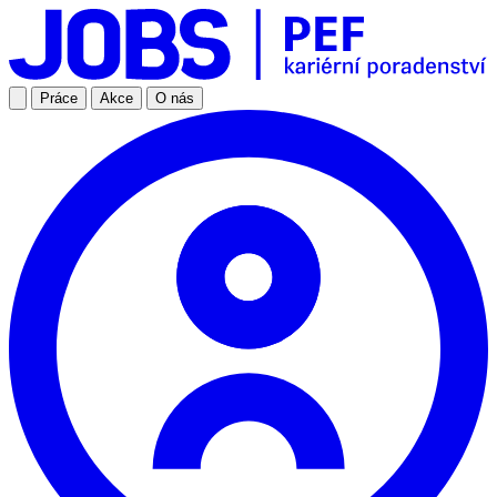
Práce
Akce
O nás