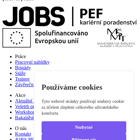
Práce
Pracovní nabídky
Brigády
Stáže
Trainee
Závěrečné práce
Používáme cookies
Akce
Aktuální akce
Tyto webové stránky používají soubory cookie
Veletrh pracovních příležitostí
za účelem zlepšení celkového uživatelského
Workshop studium pro praxi
komfortu.
Bakalářská praxe
Nezbytné
O nás
Kontakt
JOBS PEF
Přijmout vše