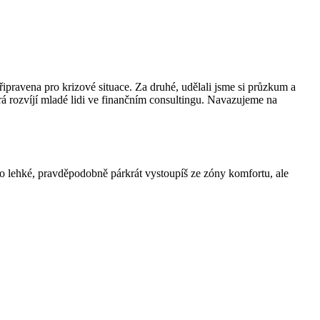
řipravena pro krizové situace. Za druhé, udělali jsme si průzkum a
terá rozvíjí mladé lidi ve finančním consultingu. Navazujeme na
 to lehké, pravděpodobně párkrát vystoupíš ze zóny komfortu, ale