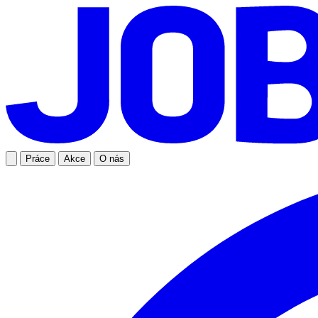
Práce
Akce
O nás