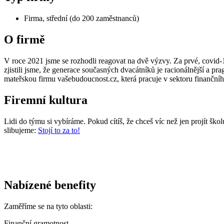
Firma, střední (do 200 zaměstnanců)
O firmě
V roce 2021 jsme se rozhodli reagovat na dvě výzvy. Za prvé, covid-19
zjistili jsme, že generace současných dvacátníků je racionálnější a pra
mateřskou firmu vašebudoucnost.cz, která pracuje v sektoru finančního
Firemní kultura
Lidi do týmu si vybíráme. Pokud cítíš, že chceš víc než jen projít šk
slibujeme:
Stojí to za to!
Nabízené benefity
Zaměříme se na tyto oblasti:
Finanční gramotnost