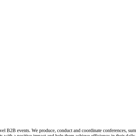
 level B2B events. We produce, conduct and coordinate conferences, sum
ts with a positive impact and help them achieve efficiency in their dail