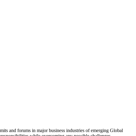
mits and forums in major business industries of emerging Global
y responsibilities while overcoming any possible challenges.