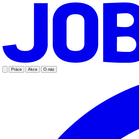
Práce
Akce
O nás