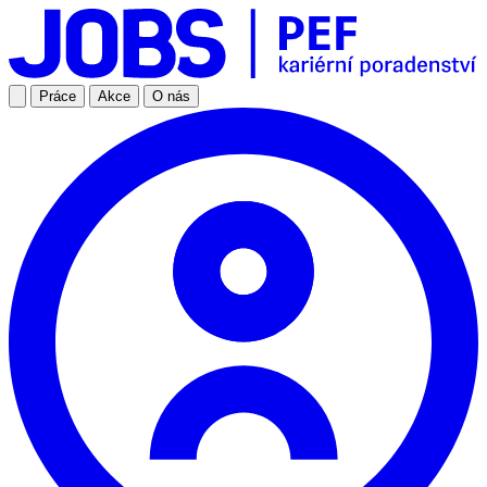
Práce
Akce
O nás