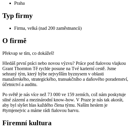
Praha
Typ firmy
Firma, velká (nad 200 zaměstnanců)
O firmě
Překvap se tím, co dokážeš!
Hledáš první práci nebo novou výzvu? Práce pod fialovou vlajkou
Grant Thornton Tě rychle posune na Tvé karierní cestě. Jsme
sehraný tým, který hýbe nejvyšším byznysem v oblasti
manažerského, strategického, transakčního a daňového poradenství,
účetnictví a auditu.
Po světě je nás více než 73 000 ve 159 zemích, což nám poskytuje
silné zázemí a mezinárodní know-how. V Praze je nás tak akorát,
aby byl slyšet hlas každého člena týmu. Naším heslem je
#tymjenejvic a máme rádi fialovou barvu.
Firemní kultura