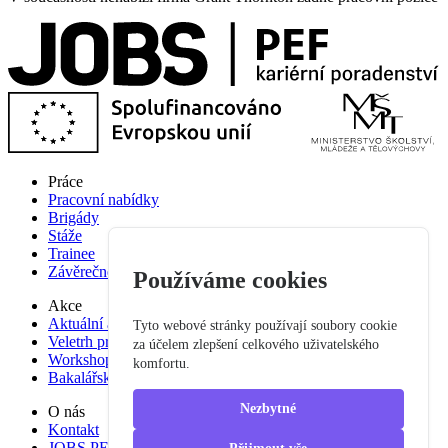
Práce
Pracovní nabídky
Brigády
Stáže
Trainee
Závěrečné práce
Používáme cookies
Akce
Aktuální akce
Tyto webové stránky používají soubory cookie
Veletrh pracovních příležitostí
za účelem zlepšení celkového uživatelského
Workshop studium pro praxi
komfortu.
Bakalářská praxe
Nezbytné
O nás
Kontakt
JOBS PEF