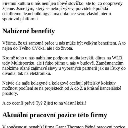
Firemní kultura u nás není jen líbivé slovíčko, ale to, co doopravdy
žijeme. Jsme tým, který se nebojí výzev, pravidelně pořádá
celofiremní teambuildingy a má dokonce svou vlastní interní
sportovní platformu.
Nabízené benefity
Věříme, že už samotná práce u nás může být velkým benefitem. A to
nejen do Tvého CVčka, ale i do života.
Kromě toho u nás nabízíme podporu studia jazyků, důraz na WLB,
tedy Multisportku, ale i fitko přímo u nás v budově. Zaměstnancům
nabízíme různé zajímavé slevy u vybraných partnerů jak na lístky do
divadla, tak na elektroniku.
Nejvíc ale naše kolegyně a kolegové oceňují přátelský kolektiv,
možnost podílení se na projektech od A do Z a krásné kancelářské
prostory.
A co oceníš právě Ty? Zjisti to na vlastní kůži!
Aktuální pracovní pozice této firmy
V současnosti nenabízí firma Grant Thornton žádné pracovní pozice