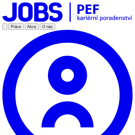
Práce
Akce
O nás