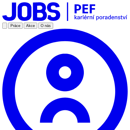
Práce
Akce
O nás