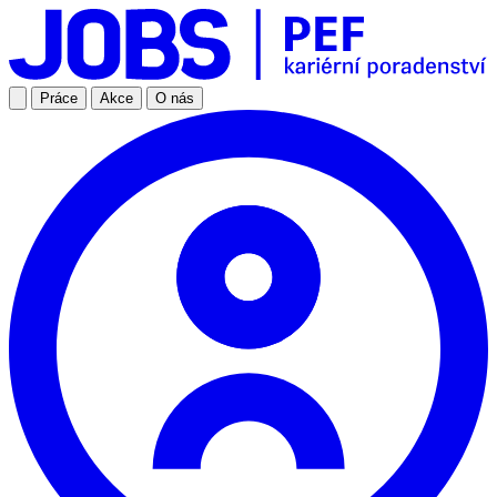
Práce
Akce
O nás