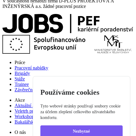
V současnosti nenabízí firma D-PLUS PROJEKTOVÁ A
INŽENÝRSKÁ a.s. žádné pracovní pozice
Práce
Pracovní nabídky
Brigády
Stáže
Trainee
Závěrečné práce
Používáme cookies
Akce
Aktuální akce
Tyto webové stránky používají soubory cookie
Veletrh pracovních příležitostí
za účelem zlepšení celkového uživatelského
Workshop studium pro praxi
komfortu.
Bakalářská praxe
Nezbytné
O nás