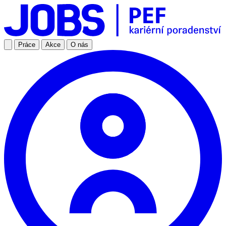
Práce
Akce
O nás