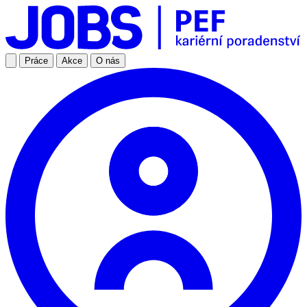
Práce
Akce
O nás