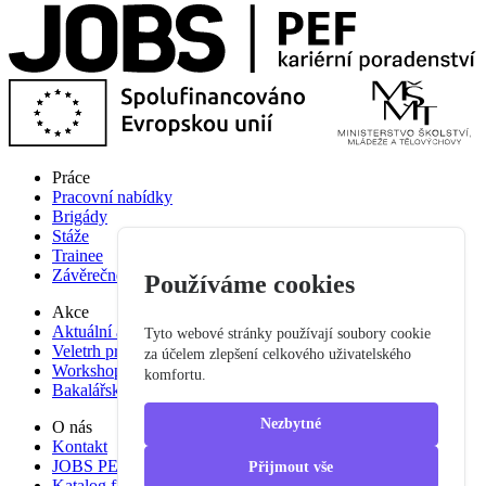
Práce
Pracovní nabídky
Brigády
Stáže
Trainee
Závěrečné práce
Používáme cookies
Akce
Aktuální akce
Tyto webové stránky používají soubory cookie
Veletrh pracovních příležitostí
za účelem zlepšení celkového uživatelského
Workshop studium pro praxi
komfortu.
Bakalářská praxe
Nezbytné
O nás
Kontakt
JOBS PEF
Přijmout vše
Katalog firem