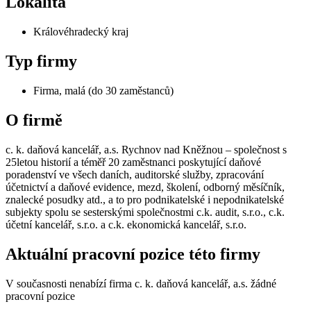
Lokalita
Královéhradecký kraj
Typ firmy
Firma, malá (do 30 zaměstanců)
O firmě
c. k. daňová kancelář, a.s. Rychnov nad Kněžnou – společnost s
25letou historií a téměř 20 zaměstnanci poskytující daňové
poradenství ve všech daních, auditorské služby, zpracování
účetnictví a daňové evidence, mezd, školení, odborný měsíčník,
znalecké posudky atd., a to pro podnikatelské i nepodnikatelské
subjekty spolu se sesterskými společnostmi c.k. audit, s.r.o., c.k.
účetní kancelář, s.r.o. a c.k. ekonomická kancelář, s.r.o.
Aktuální pracovní pozice této firmy
V současnosti nenabízí firma c. k. daňová kancelář, a.s. žádné
pracovní pozice