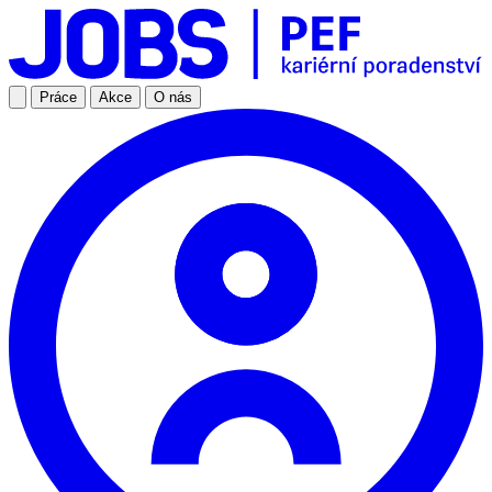
Práce
Akce
O nás