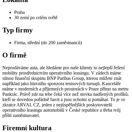
Praha
30 zemí po celém světě
Typ firmy
Firma, střední (do 200 zaměstnanců)
O firmě
Neprodáváme auta, ale hledáme pro naše klienty to nejlepší řešení
mobility prostřednictvím operativního leasingu. V zádech máme
silnou finanční skupinu BNP Paribas Group, kterou můžete znát
například jako hlavního sponzora tenisových turnajů. Kanceláře
máme v moderních a příjemných prostorách v Praze přímo na metru
Pankrác. Právě zde na tebe čeká více než stovka nadšených profíků,
kteří se dovedou pořádně bavit a jsou ochotni si pomáhat. To je ve
zkratce ARVAL CZ, jeden z nejúspěšnějších poskytovatelů
operativního leasingu automobilů v České republice a třeba tvůj
příští zaměstnavatel.
Firemní kultura