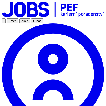
Práce
Akce
O nás