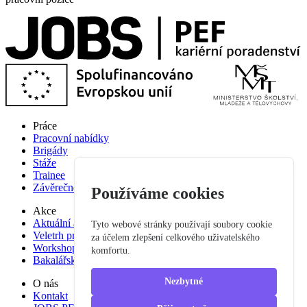
Práce
Pracovní nabídky
Brigády
Stáže
Trainee
Závěrečné práce
Používáme cookies
Akce
Aktuální akce
Tyto webové stránky používají soubory cookie
Veletrh pracovních příležitostí
za účelem zlepšení celkového uživatelského
Workshop studium pro praxi
komfortu.
Bakalářská praxe
Nezbytné
O nás
Kontakt