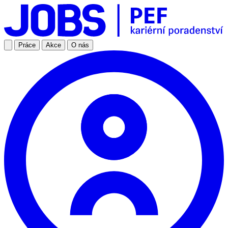
Práce
Akce
O nás