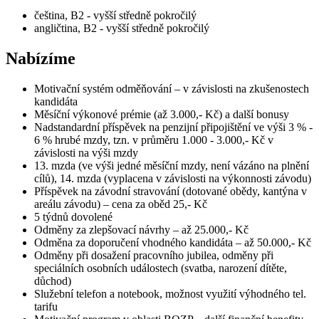
čeština, B2 - vyšší středně pokročilý
angličtina, B2 - vyšší středně pokročilý
Nabízíme
Motivační systém odměňování – v závislosti na zkušenostech
kandidáta
Měsíční výkonové prémie (až 3.000,- Kč) a další bonusy
Nadstandardní příspěvek na penzijní připojištění ve výši 3 % -
6 % hrubé mzdy, tzn. v průměru 1.000 - 3.000,- Kč v
závislosti na výši mzdy
13. mzda (ve výši jedné měsíční mzdy, není vázáno na plnění
cílů), 14. mzda (vyplacena v závislosti na výkonnosti závodu)
Příspěvek na závodní stravování (dotované obědy, kantýna v
areálu závodu) – cena za oběd 25,- Kč
5 týdnů dovolené
Odměny za zlepšovací návrhy – až 25.000,- Kč
Odměna za doporučení vhodného kandidáta – až 50.000,- Kč
Odměny při dosažení pracovního jubilea, odměny při
speciálních osobních událostech (svatba, narození dítěte,
důchod)
Služební telefon a notebook, možnost využití výhodného tel.
tarifu