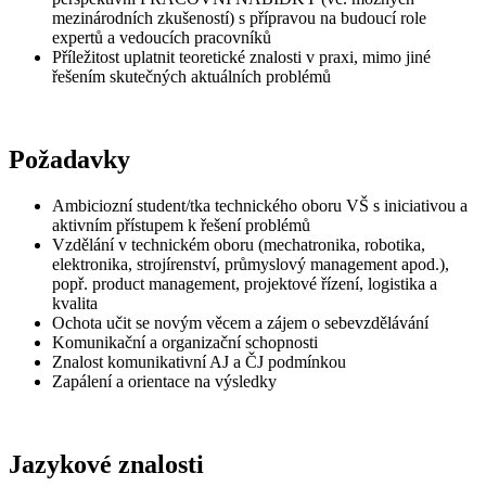
mezinárodních zkušeností) s přípravou na budoucí role
expertů a vedoucích pracovníků
Příležitost uplatnit teoretické znalosti v praxi, mimo jiné
řešením skutečných aktuálních problémů
Požadavky
Ambiciozní student/tka technického oboru VŠ s iniciativou a
aktivním přístupem k řešení problémů
Vzdělání v technickém oboru (mechatronika, robotika,
elektronika, strojírenství, průmyslový management apod.),
popř. product management, projektové řízení, logistika a
kvalita
Ochota učit se novým věcem a zájem o sebevzdělávání
Komunikační a organizační schopnosti
Znalost komunikativní AJ a ČJ podmínkou
Zapálení a orientace na výsledky
Jazykové znalosti