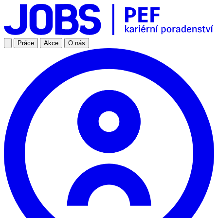
Práce
Akce
O nás