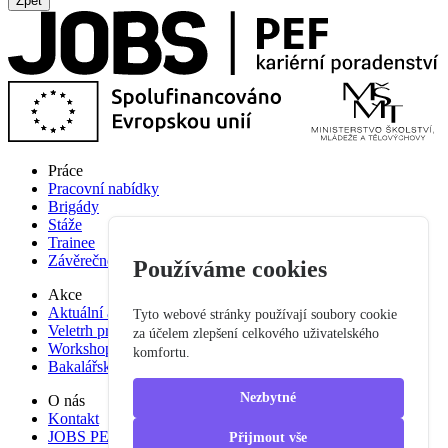
Zpět
Práce
Pracovní nabídky
Brigády
Stáže
Trainee
Závěrečné práce
Používáme cookies
Akce
Aktuální akce
Tyto webové stránky používají soubory cookie
Veletrh pracovních příležitostí
za účelem zlepšení celkového uživatelského
Workshop studium pro praxi
komfortu.
Bakalářská praxe
Nezbytné
O nás
Kontakt
JOBS PEF
Přijmout vše