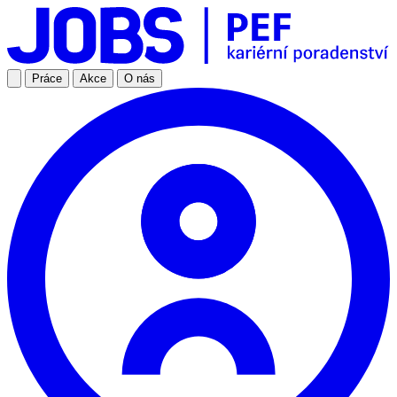
Práce
Akce
O nás