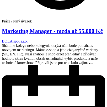
Práce / Plný úvazek
Marketing Manager - mzda až 55.000 Kč
BOLA spol s.r.o.
Sháníme kolegu nebo kolegyni, který/á nám bude pomáhat s
rozvojem marketingu. Máme e-shop a jeho cizojazyčné varianty
(SK, EN, FR). Naší snahou je shop držet přehledný a přidávat
hodnotu skrze kvalitní obsah usnadňující výběr produktu a naše
technické know-how. Připravili jsme pro tebe řadu zajímav...